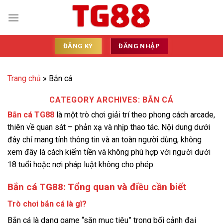
Skip
to
content
ĐĂNG KÝ
ĐĂNG NHẬP
Trang chủ
»
Bắn cá
CATEGORY ARCHIVES:
BẮN CÁ
Bắn cá TG88
là một trò chơi giải trí theo phong cách arcade,
thiên về quan sát – phản xạ và nhịp thao tác. Nội dung dưới
đây chỉ mang tính thông tin và an toàn người dùng, không
xem đây là cách kiếm tiền và không phù hợp với người dưới
18 tuổi hoặc nơi pháp luật không cho phép.
Bắn cá TG88: Tổng quan và điều cần biết
Trò chơi bắn cá là gì?
Bắn cá là dạng game “săn mục tiêu” trong bối cảnh đại