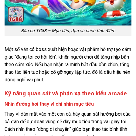
Bắn cá TG88 – Mục tiêu, đạn và cách tính điểm
Một số ván có boss xuất hiện hoặc vật phẩm hỗ trợ tạo cảm
giác “đang tới cơ hội lớn”, khiến người chơi dễ tăng nhịp bắn
theo cảm xúc. Nếu bạn nhận ra mình bắt đầu bồn chồn, tăng
thao tác liên tục hoặc cố gỡ ngay lập tức, đó là dấu hiệu nên
dừng nghỉ vài phút.
Kỹ năng quan sát và phản xạ theo kiểu arcade
Nhìn đường bơi thay vì chỉ nhìn mục tiêu
Thay vì dán mắt vào một con cá, hãy quan sát hướng bơi của
cả đàn để dự đoán vùng sẽ dày mục tiêu trong vài giây tới.
Cách nhìn theo “dòng di chuyển” giúp bạn thao tác bình tĩnh