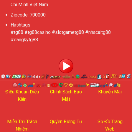
Chí Minh Việt Nam
Zipcode: 700000
Hashtags
#tg88 #tg88casino #slotgametg88 #nhacaitg88
#dangkytg88
Điều Khoản Điều
Chính Sách Bảo
Khuyễn Mãi
Kiện
Mật
Miễn Trừ Trách
Quyền Riêng Tư
Sơ Đồ Trang
Nhiệm
Web