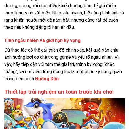
dương, nơi người chơi điều khiển hướng bắn để ghi điểm
theo từng sinh vật biển. Nhịp ván nhanh, hiệu ứng hình ảnh rõ
ràng khiến người mới dễ nắm bắt, nhưng cũng rất dễ cuốn
theo nếu không đặt giới hạn từ đầu.
Tính ngẫu nhiên và giới hạn kỳ vọng
Dù thao tác có thể cải thiện độ chính xác, kết quả vẫn chịu
ảnh hưởng bởi cơ chế trong game và yếu tố ngẫu nhiên. Vì
vậy, hãy tiếp cận với tâm thế giải trí, tránh kỳ vọng “chắc
thắng”, và coi việc dừng đúng lúc là một phần kỹ năng quan
trọng bên cạnh
Hướng Dẫn
.
Thiết lập trải nghiệm an toàn trước khi chơi