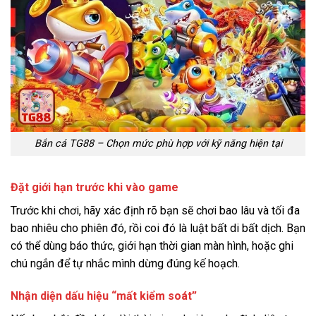
Bắn cá TG88 – Chọn mức phù hợp với kỹ năng hiện tại
Đặt giới hạn trước khi vào game
Trước khi chơi, hãy xác định rõ bạn sẽ chơi bao lâu và tối đa
bao nhiêu cho phiên đó, rồi coi đó là luật bất di bất dịch. Bạn
có thể dùng báo thức, giới hạn thời gian màn hình, hoặc ghi
chú ngắn để tự nhắc mình dừng đúng kế hoạch.
Nhận diện dấu hiệu “mất kiểm soát”