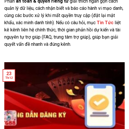
Phần
an toàn & quyền riêng tư
giải thích ngắn gọn cách
quản lý dữ liệu, cách nhận biết và báo cáo hành vi mạo danh,
cùng các bước xử lý khi mất quyền truy cập (đặt lại mật
khẩu, xác minh danh tính). Nếu có câu hỏi, mục
Tin Tức
liệt
kê kênh liên hệ chính thức, thời gian phản hồi dự kiến và tài
nguyên tự trợ giúp (FAQ, trung tâm trợ giúp), giúp bạn giải
quyết vấn đề nhanh và đúng kênh.
23
Th12