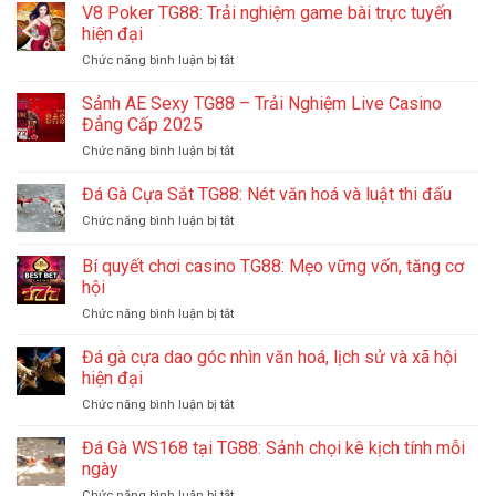
TG88
V8 Poker TG88: Trải nghiệm game bài trực tuyến
Tỷ
|
Lệ
hiện đại
Trải
Chuẩn
ở
Chức năng bình luận bị tắt
Nghiệm
TG88
V8
Game
Hôm
Poker
Sảnh AE Sexy TG88 – Trải Nghiệm Live Casino
Bài
Nay
TG88:
Sang
Đẳng Cấp 2025
Trải
Trọng,
ở
Chức năng bình luận bị tắt
nghiệm
Dễ
Sảnh
game
Chơi
AE
Đá Gà Cựa Sắt TG88: Nét văn hoá và luật thi đấu
bài
Sexy
trực
ở
Chức năng bình luận bị tắt
TG88
tuyến
Đá
–
hiện
Gà
Bí quyết chơi casino TG88: Mẹo vững vốn, tăng cơ
Trải
đại
Cựa
Nghiệm
hội
Sắt
Live
ở
Chức năng bình luận bị tắt
TG88:
Casino
Bí
Nét
Đẳng
quyết
văn
Đá gà cựa dao góc nhìn văn hoá, lịch sử và xã hội
Cấp
chơi
hoá
hiện đại
2025
casino
và
ở
Chức năng bình luận bị tắt
TG88:
luật
Đá
Mẹo
thi
gà
Đá Gà WS168 tại TG88: Sảnh chọi kê kịch tính mỗi
vững
đấu
cựa
vốn,
ngày
dao
tăng
ở
Chức năng bình luận bị tắt